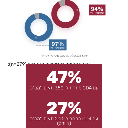
אבחון מאוחר במטופלים הנאיביים (n=279):
47%
עם CD4 מתחת ל-350 תאים לממ"כ
27%
עם CD4 מתחת ל-200 תאים לממ"כ
(איידס)