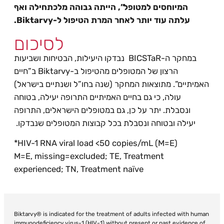
המיוחסים למטופל”, הייתה גבוהה מלכתחילה ואף
עלתה עוד יותר לאחר המרת הטיפול ל-Biktarvy.
לסיכום
במחקר ה-BICSTaR נבדקו היעילות, הבטיחות ושביעות
הרצון של המטופלים מהטיפול ב-Biktarvy ב”חיים
האמיתיים”. מתוצאות המחקר (שנה בחו”ל ושנתיים בישראל)
עולה, כי גם בחיים האמיתיים התרופה יעילה, בטוחה
ונסבלת. יתר על כן, גם במטופלים הישראלים, התרופה
יעילה ובטוחה ונסבלת בכל קבוצות המטופלים שנבדקו.
*HIV-1 RNA viral load <50 copies/mL (M=E)
M=E, missing=excluded; TE, Treatment
experienced; TN, Treatment naïve
Biktarvy® is indicated for the treatment of adults infected with human
immunodeficiency virus-1 (HIV-1) without present or past evidence of