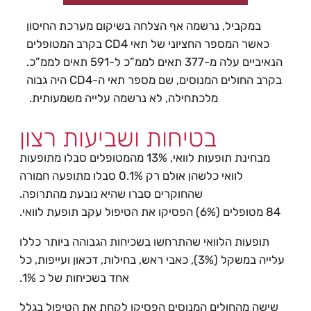
במקביל, נרשמה אף הצלחה בשיקום מערכת החיסון
כאשר המספר החציוני של תאי CD4 בקרב המטופלים
הנאיביים עלה מ-377 תאים לממ”כ ל-591 תאים לממ”כ.
בקרב החולים המנוסים, שם מספר תאי ה-CD4 היה גבוה
מלכתחילה, לא נרשמה עלייה משמעותית.
בטיחות ושביעות רצון
מבחינת תופעות לוואי, 13% מהמטופלים סבלו מתופעות
לוואי כלשהן אולם רק 0.1% סבלו מתופעה חמורה
שהחוקרים סברו שהיא נובעת מהתרופה.
84 מטופלים (6%) הפסיקו את הטיפול עקב תופעת לוואי.
תופעות הלוואי שהתרחשו בשכיחות הגבוהה ביותר כללו
עלייה במשקל (3%), כאבי ראש, בחילות, דכאון ועייפות, כל
אחד בשכיחות של כ 1%.
שישה מהחולים המנוסים הפסיקו לקחת את הטיפול בגלל