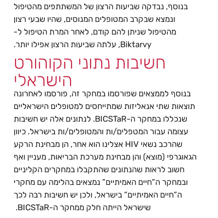
בנוסף, נבדקה שביעות הרצון של המשתתפים מהטיפול
ונמצא שבקרב המטופלים המנוסים, שהיו שבעי רצון
מהטיפול שניתן להם קודם, לאחר המרת הטיפול ל-
Biktarvy, עלתה שביעות הרצון אפילו יותר.
חשיבות נתוני הקוהורט
הישראלי
בנוסף לממצאים שפורסמו במחקר זה, פורסמו לאחרונה
תוצאות שתי אנאליזות שמתייחסים למטופלים הישראליים
שנכללו במחקר ה-BICSTaR. לנתונים אלה יש חשיבות
עצומה עבור המטפלים/ות והמטופלים/ות בישראל. כיוון
שהרכב נשאי HIV אצלינו הוא אחר, הן מבחינת הרקע
הגאוגרפי (מוצא) והן מבחינת מערכת הבריאות, מעניין ואף
חשוב לראות שהנתונים שהתקבלו במחקרים הקליניים
ובמחקר ה”חיים האמיתיים” נמצאים בהלימה עם מחקרי
ה”חיים האמיתיים” בישראל, ולכן יש חשיבות רבה לכך
שישראל הייתה חלק ממחקר ה-BICSTaR.