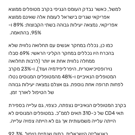
למשל, כאשר נבדק העומס הנגיפי בקרב מטופלים ממוצא
אפריקאי שגרים בישראל לעומת אלה שאינם ממוצא
אפריקאי, נמצאה יעילות גבוהה בשתי הקבוצות: 89% ו-
95%, בהתאמה.
כמו כן, נכללו במחקר אנשים עם תחלואה נלווית שלא
בהכרח היו נכללים במחקר הקליני הראשי: 69% סבלו
ממחלה נלווית אחת או יותר (לרבות תחלואה
נוירופסיכיאטרית, היפרליפידמיה ועוד), ו-23% מקרב
המטופלים הנאיביים ו-48% מהמטופלים המנוסים נטלו
לפחות תרופה אחת נוספת. גם אצלם נמצאה יעילות גבוהה
של הטיפול לאורך זמן.
בקרב המטופלים הנאיביים נצפתה, כצפוי, גם עלייה בספירת
תאי CD4 של כ-310 תאים לממ”כ. במטופלים המנוסים לא
הייתה עלייה משמעותית אך גם לא הייתה צפויה עלייה.
באנאליזה הישראלית, בתום שנתיים טיפול, 92.3%