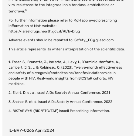
viral resistance to the integrase inhibitor class, emtricitabine or
4
tenofovir.
For further information please refer to MoH approved prescribing
infformation at MoH website:
https://israeldrugs.health.gov.il/#!/byDrug
Adverse events should be reported to: Safety_FC@gilead.com
This article represents its writer’s interpretation of the scientific data.
1. Esser, S., Brunetta, J., Inciarte, A., Levy, I., D’Arminio Monforte, A.,
Lambert, J. S., … & Robineau, O. (2023). Twelve‐month effectiveness
and safety of bictegravir/emtricitabine/tenofovir alafenamide in
people with HIV: Real‐world insights from BICSTaR cohorts. HIV
2. Elbirt, D. et al. Israel AIDs Society Annual Conference, 2021
3. Shahar, E. et al. Israel AIDs Society Annual Conference, 2022
4. BIKTARVY® (BIC/FTC/TAF) Israeli Prescribing Information.
IL-BVY-0266 April 2024