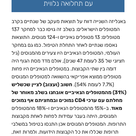
עם תחלואה נלווית
באנליזה השנייה דווח על תוצאות מעקב של שנתיים בקרב
המטופלים הישראלים: בשלב זה גויסו כבר למחקר 137
מטופלים: 13 מטופלים נאיביים ו-124 מנוסים. התוצאות
נאספו שנתיים לאחר התחלת הטיפול. כמו גם במחקר
העולמי, המטופלים הנאיביים היו צעירים מהמנוסים (גיל
חציוני של 35 לעומת 47 שנים), אולם מדד מסת הגוף היה
דומה בין שתי הקבוצות. במטופלים הנאיביים היו פחות
מטופלים ממוצא אפריקאי בהשוואה למטופלים המנוסים
(7.7% לעומת 54%).
חשוב (ועצוב) לציין שכשליש
(31%) מהמטופלים הנאיביים אובחנו בשלב מאוחר של
מחלתם עם ערכי CD4 נמוכים ובמחציתם אף נמוכים
מאוד
. ב-15% מהמטופלים הנאיביים ו-18% מהמטופלים
המנוסים, היתה בעבר עמידות לפחות לאחת מקבוצות
התרופות. המטופלים המנוסים אכן התנסו בטיפול במשלבי
תרופות שכללו את כל הקבוצות הידועות. ולמרות זאת,