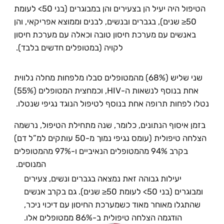
הטיפול היה יעיל הן בצעירים והן במבוגרים (בני 50> לעומת
50≤ שנים), בגברים ובנשים, לבנים וממוצא אפריקאי, והן
באנשים עם מערכת חיסון טובה וכאלה עם מערכת חיסון
לקויה (במטופלים חדשים בלבד).
שני שליש (68%) מהמטופלים סבלו מלפחות מחלה נלווית
אחת בנוסף לנשאות ה-HIV, וכמחצית המטופלים (55%)
נטלו לפחות תרופה אחת בנוסף לטיפול הנוגד נגיפי שנטלו.
בזמן איסוף הנתונים, כלומר, שנה מתחילת הטיפול, נרשמה
הצלחה טיפולית (עומס נגיפי נמוך מ-50 עותקים למ”ל דם)
בקרב 94% מהמטופלים הנאיביים ו-97% מהמטופלים
המנוסים.
יעילות גבוהה זאת נמצאה בגברים ונשים, צעירים
ומבוגרים (בני 50> לעומת 50≤ שנים). גם בקרב אנשים
שהתגלו מאוחר מאוד כשמערכת החיסון עם דיכוי ניכר,
הודגמה הצלחה טיפולית ב-86% ממטופלים אלו.