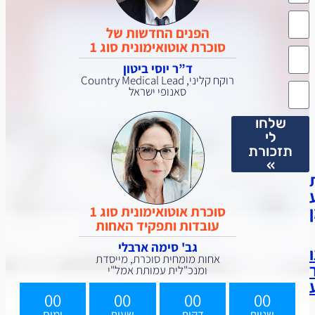
הפנים החדשות של
סוכרת אוטואימונית סוג 1
ד”ר יוסי ביטון
רוקח קליני, Country Medical Lead
סאנופי ישראל
שלחו
לי
תזכורת
»
סוכרת אוטואימונית סוג 1
עובדות ותפקיד האחות
גב' סימה ארבלי
אחות מומחית סוכרת, מייסדת
ומנכ"לית עמותת אמל"י
00
00
00
00
שניות
דקות
שעות
ימים